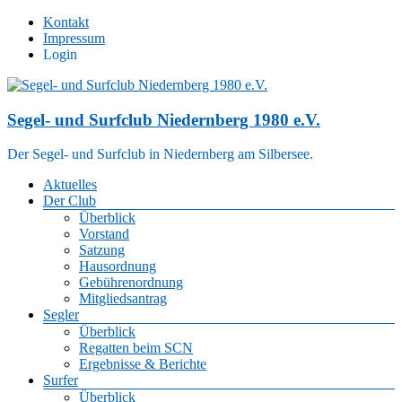
Zum
Kontakt
Inhalt
Impressum
springen
Login
Segel- und Surfclub Niedernberg 1980 e.V.
Der Segel- und Surfclub in Niedernberg am Silbersee.
Menü
Aktuelles
Der Club
Überblick
Vorstand
Satzung
Hausordnung
Gebührenordnung
Mitgliedsantrag
Segler
Überblick
Regatten beim SCN
Ergebnisse & Berichte
Surfer
Überblick