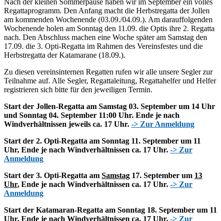
Nach der kleinen Sommerpause haben wir im September ein volles
Regattaprogramm. Den Anfang macht die Herbstregatta der Jollen
am kommenden Wochenende (03.09./04.09.). Am darauffolgenden
Wochenende holen am Sonntag den 11.09. die Optis ihre 2. Regatta
nach. Den Abschluss machen eine Woche später am Samstag den
17.09. die 3. Opti-Regatta im Rahmen des Vereinsfestes und die
Herbstregatta der Katamarane (18.09.).
Zu diesen vereinsinternen Regatten rufen wir alle unsere Segler zur
Teilnahme auf. Alle Segler, Regattaleitung, Regattahelfer und Helfer
registrieren sich bitte für den jeweiligen Termin.
Start der Jollen-Regatta am Samstag 03. September um 14 Uhr
und Sonntag 04. September 11:00 Uhr.
Ende je nach
Windverhältnissen jeweils ca. 17 Uhr.
-> Zur Anmeldung
Start der 2. Opti-Regatta am Sonntag 11. September um 11
Uhr, Ende je nach Windverhältnissen ca. 17 Uhr.
-> Zur
Anmeldung
Start der 3. Opti-Regatta am
Samstag
17. September um
13
Uhr
, Ende je nach Windverhältnissen ca. 17 Uhr.
-> Zur
Anmeldung
Start der Katamaran-Regatta am Sonntag 18. September um 11
Uhr, Ende je nach Windverhältnissen ca. 17 Uhr.
-> Zur