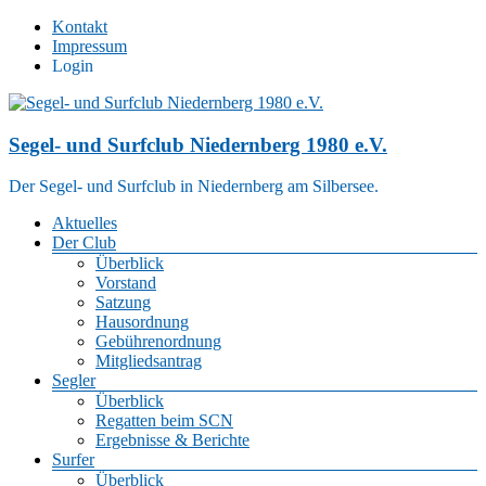
Zum
Kontakt
Inhalt
Impressum
springen
Login
Segel- und Surfclub Niedernberg 1980 e.V.
Der Segel- und Surfclub in Niedernberg am Silbersee.
Menü
Aktuelles
Der Club
Überblick
Vorstand
Satzung
Hausordnung
Gebührenordnung
Mitgliedsantrag
Segler
Überblick
Regatten beim SCN
Ergebnisse & Berichte
Surfer
Überblick